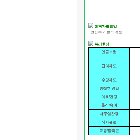
합격자발표일
- 면접후 개별적 통보
복리후생
연금보험
급여제도
수당제도
명절/기념일
의료/건강
출산/육아
사무실환경
식사관련
교통/출퇴근